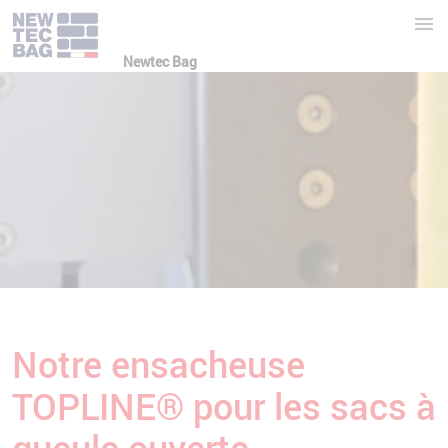
Newtec Bag
Notre ensacheuse
TOPLINE® pour les sacs à