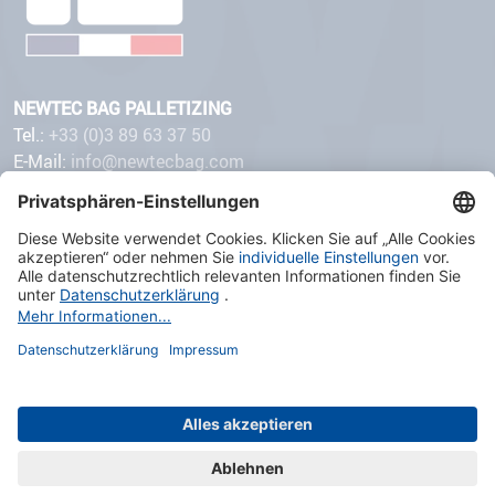
NEWTEC BAG PALLETIZING
Tel.:
+33 (0)3 89 63 37 50
E-Mail:
info@newtecbag.com
32 avenue de Suisse
68110 ILLZACH
Seiteninhalt
Allgemein Geschäftsbedingungen
Impressum
Datenschutz
Sitemap