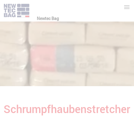
Newtec Bag
Schrumpfhaubenstretcher